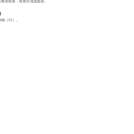
心锥形喷雾，喷射区域成圆形。
质
锈钢（SS）。
137-2844-8866
购热线
：
及其细小，表面张力基本上为零，喷洒到空气中能迅速吸附空气中的