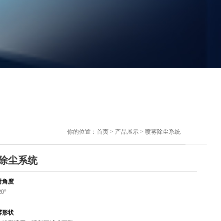
你的位置：
首页
>
产品展示
>
喷雾除尘系统
除尘系统
射角度
20°
雾形状