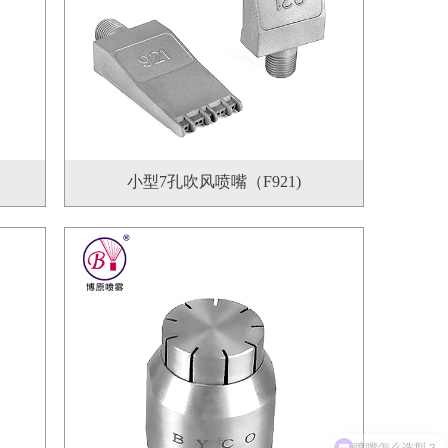
小型7孔吹风喷嘴（F921)