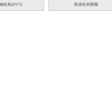
吹风(F973)
双排吹风喷嘴